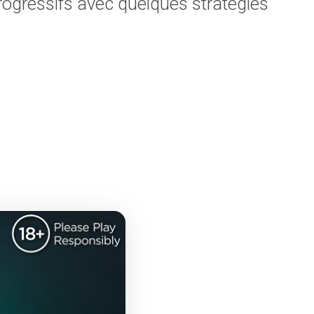
rogressifs avec quelques stratégies