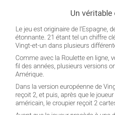
Un véritable 
Le jeu est originaire de l’Espagne, de
étonnante. 21 étant tel un chiffre c
Vingt-et-un dans plusieurs différent
Comme avec la Roulette en ligne, v
fil des années, plusieurs versions
Amérique.
Dans la version européenne de Vingt
reçoit 2, et puis, après que le joue
américain, le croupier reçoit 2 cart