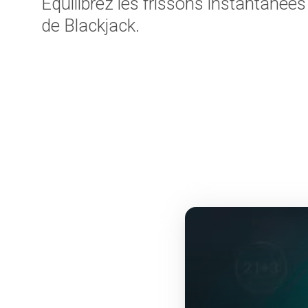
Équilibrez les frissons instantanée
de Blackjack.