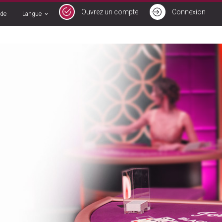
Ouvrez un compte
Connexion
ide
Langue