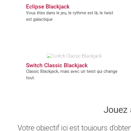
Eclipse Blackjack
Vous êtes dans le jeu, le rythme est là, le twist
est galactique.
❱❱
Switch Classic Blackjack
Classic Blackjack, mais avec un twist qui change
tout.
❱❱
Jouez 
Votre objectif ici est toujours d’obt