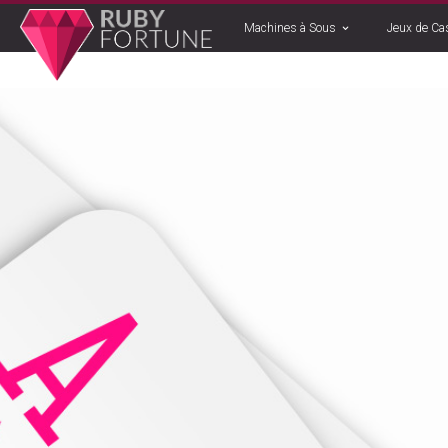
Machines à Sous
Jeux de Ca