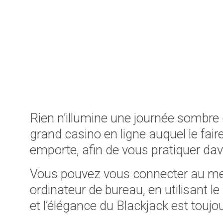
Rien n’illumine une journée sombre 
grand casino en ligne auquel le fai
emporte, afin de vous pratiquer da
Vous pouvez vous connecter au meil
ordinateur de bureau, en utilisant
et l’élégance du Blackjack est toujo