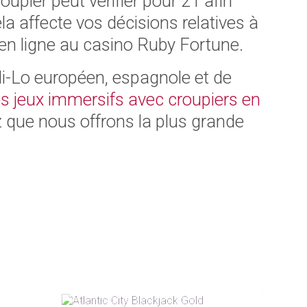
upier peut vérifier pour 21 afin
a affecte vos décisions relatives à
 en ligne au casino Ruby Fortune.
i-Lo européen, espagnole et de
s jeux immersifs avec croupiers en
z que nous offrons la plus grande